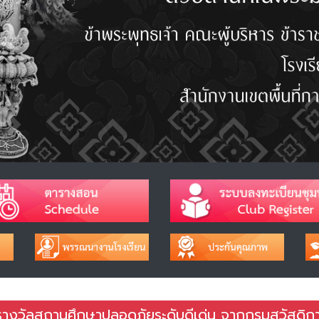
บรางวัลสถานศึกษาปลอดภัยระดับดีเด่น จากกรมสวัสดิก