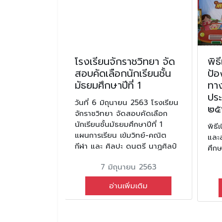
ทหาร
โรงเรียนจักราชวิทยา จัด
พิธ
ชวิทยา ได้
สอบคัดเลือกนักเรียนชั้น
ป้อ
ชนะเลิศ
มัธยมศึกษาปีที่ 1
ทา
้อยวิ่งสวน
ปร
วันที่ 6 มิถุนายน 2563 โรงเรียน
๒๕
จักราชวิทยา จัดสอบคัดเลือก
นักเรียนชั้นมัธยมศึกษาปีที่ 1
โรงเรียนจักราช
พิธ
แผนการเรียน เข้มวิทย์-คณิต
ลรองชนะเลิศ
และ
กีฬา และ ศิลปะ ดนตรี นาฏศิลป์
วิ่งสวนสนาม
ศึก
7 มิถุนายน 2563
ม 2569
อ่านเพิ่มเติม
มเติม