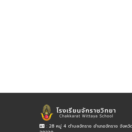
: 28 หมู่ 4 ตำบลจักราช อำเภอจักราช จังหว