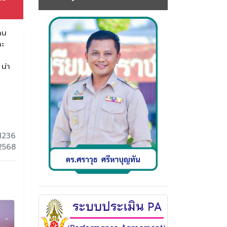
าน
ละ
น่า
1236
 2568