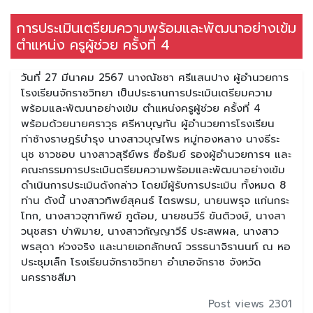
การประเมินเตรียมความพร้อมและพัฒนาอย่างเข้ม
ตำแหน่ง ครูผู้ช่วย ครั้งที่ 4
วันที่ 27 มีนาคม 2567 นางณัชชา ศรีแสนปาง ผู้อำนวยการ
โรงเรียนจักราชวิทยา เป็นประธานการประเมินเตรียมความ
พร้อมและพัฒนาอย่างเข้ม ตำแหน่งครูผู้ช่วย ครั้งที่ 4
พร้อมด้วยนายศราวุธ ศรีหาบุญทัน ผู้อำนวยการโรงเรียน
ท่าช้างราษฎร์บำรุง นางสาวบุญไพร หมู่ทองหลาง นางธีระ
นุช ชาวชอบ นางสาวสุรีย์พร ซื่อรัมย์ รองผู้อำนวยการฯ และ
คณะกรรมการประเมินตรียมความพร้อมและพัฒนาอย่างเข้ม
ดำเนินการประเมินดังกล่าว โดยมีผู้รับการประเมิน ทั้งหมด 8
ท่าน ดังนี้ นางสาวทิพย์สุคนธ์ ไตรพรม, นายนพรุจ แก่นกระ
โทก, นางสาวจุฑาทิพย์ ภูต้อม, นายชนวีร์ ขันติวงษ์, นางสา
วนุชสรา บ่าพิมาย, นางสาวกัญญาวีร์ ประสพผล, นางสาว
พรสุดา ห่วงจริง และนายเอกลักษณ์ วรรธนาจิรานนท์ ณ หอ
ประชุมเล็ก โรงเรียนจักราชวิทยา อำเภอจักราช จังหวัด
นครราชสีมา
Post views 2301