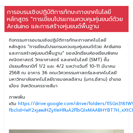
การอบรมเชิงปฏิบัติการทักษะทางเทคโนโลยี
หลักสูตร "การเขียนโปรแกรมควบคุมหุ่นยนต์ด้วย
Arduino และการสร้างหุ่นยนต์พื้นฐาน
กิจกรรมการอบรมเชิงปฏิบัติการทักษะทางเทคโนโลยี
หลักสูตร "การเขียนโปรแกรมควบคุมหุ่นยนต์ด้วย Arduino
และการสร้างหุ่นยนต์พื้นฐาน" ของนักเรียนห้องเรียนพิเศษ
คณิตศาสตร์ วิทยาศาสตร์ และเทคโนโลยี (SMT) ชั้น
มัธยมศึกษาปีที่ 1/2 และ 4/2 ระหว่างวันที่ 10-11 มีนาคม
2568 ณ อาคาร 36 คณะวิศวกรรมศาสตร์และเทคโนโลยี
มหาวิทยาลัยเทคโนโลยีราชมงคลอีสาน (มทร.อีสาน) อำเภอ
เมือง จังหวัดนครราชสีมา
ภาพเพิ่ม
เติม
https://drive.google.com/drive/folders/1lSGn316
fbclid=IwY2xjawJHZytleHRuA2FlbQIxMAABHYBT7H_x