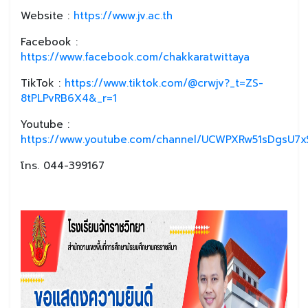
Website :
https://www.jv.ac.th
Facebook :
https://www.facebook.com/chakkaratwittaya
TikTok :
https://www.tiktok.com/@crwjv?_t=ZS-
8tPLPvRB6X4&_r=1
Youtube :
https://www.youtube.com/channel/UCWPXRw51sDgsU7xS
โทร. 044-399167