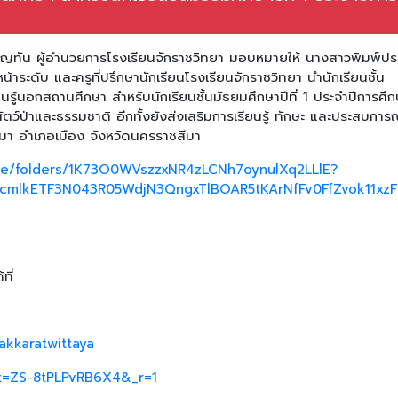
บุญทัน ผู้อำนวยการโรงเรียนจักราชวิทยา มอบหมายให้ นางสาวพิมพ์ปร
าระดับ และครูที่ปรึกษานักเรียนโรงเรียนจักราชวิทยา นำนักเรียนชั้น
ยนรู้นอกสถานศึกษา สำหรับนักเรียนชั้นมัธยมศึกษาปีที่ 1 ประจำปีการศึ
สัตว์ป่าและธรรมชาติ อีกทั้งยังส่งเสริมการเรียนรู้ ทักษะ และประสบการ
มา อำเภอเมือง จังหวัดนครราชสีมา
rive/folders/1K73O0WVszzxNR4zLCNh7oynulXq2LLlE?
BicmlkETF3N043R05WdjN3QngxTlBOAR5tKArNfFv0FfZvok11x
ที่
akkaratwittaya
_t=ZS-8tPLPvRB6X4&_r=1