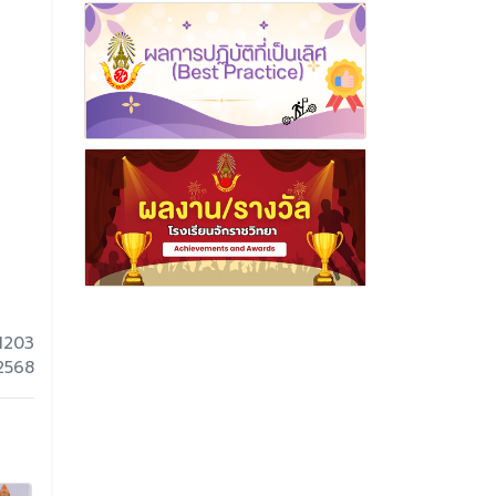
1203
2568