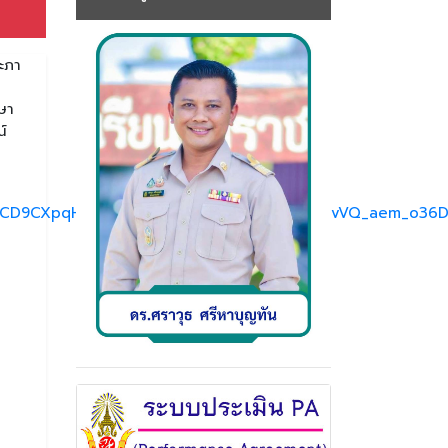
ะภา
กษา
ณ์
zFCD9CXpqHANiiaP_bUabEwCRohr5YrWc1DDa2vVQ_aem_o36Dk