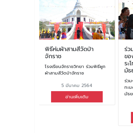
ูบบุหรี่โลก
พิธีห่มผ้าสามสีวัดป่า
ร่
ึกษา 2567
จักราช
ขอ
ระโ
ุหรี่โลก ประจำ
โรงเรียนจักราชวิทยา ร่วมพิธีผูก
มัธ
ผ้าสามสีวัดป่าจักราช
ร่ว
ม 2567
5 มีนาคม 2564
ทะนง
มัธย
มเติม
อ่านเพิ่มเติม