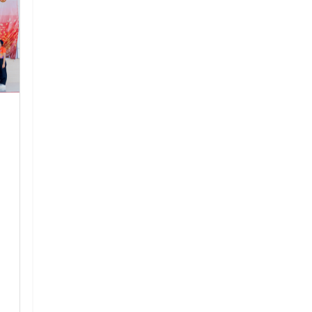
ร่วมกิจกรรมแห่เทียน
กิจกรรมการเ
พรรษา ประจำปี 2567
พิเศษช่วงปิดภ
ร่วมกับเทศบาลตำบล
ร้อน Summer 
จักราช
ห้องเรียนพิเศ
(วิทยาศาสตร์ 
ร่วมกับเทศบาลตำบลจักราช
คณิตศาสตร์) 
2568
13 สิงหาคม 2567
กิจกรรมการเรียน
อ่านเพิ่มเติม
ช่วงปิดภาคเรียนฤด
Summer นักเรียนห
(วิทยาศาสตร์ - ค
การศึกษา 2568