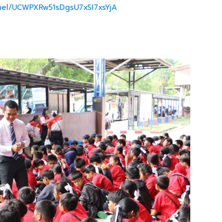
nel/UCWPXRw51sDgsU7xSI7xsYjA