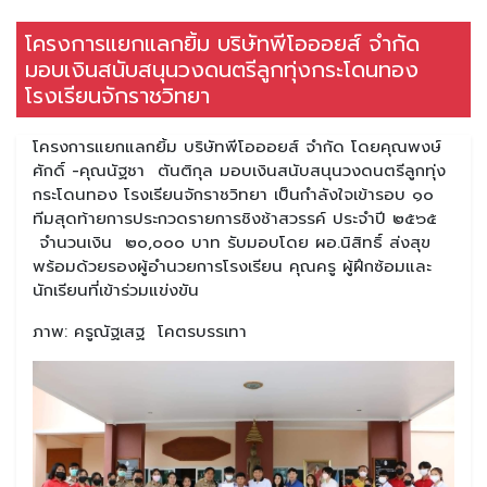
โครงการแยกแลกยิ้ม บริษัทพีโอออยส์ จำกัด
มอบเงินสนับสนุนวงดนตรีลูกทุ่งกระโดนทอง
โรงเรียนจักราชวิทยา
โครงการแยกแลกยิ้ม บริษัทพีโอออยส์ จำกัด โดยคุณพงษ์
ศักดิ์ -คุณนัฐชา ตันติกุล มอบเงินสนับสนุนวงดนตรีลูกทุ่ง
กระโดนทอง โรงเรียนจักราชวิทยา เป็นกำลังใจเข้ารอบ ๑๐
ทีมสุดท้ายการประกวดรายการชิงช้าสวรรค์ ประจำปี ๒๕๖๕
จำนวนเงิน ๒๐,๐๐๐ บาท รับมอบโดย ผอ.นิสิทธิ์ ส่งสุข
พร้อมด้วยรองผู้อำนวยการโรงเรียน คุณครู ผู้ฝึกซ้อมและ
นักเรียนที่เข้าร่วมแข่งขัน
ภาพ: ครูณัฐเสฐ โคตรบรรเทา