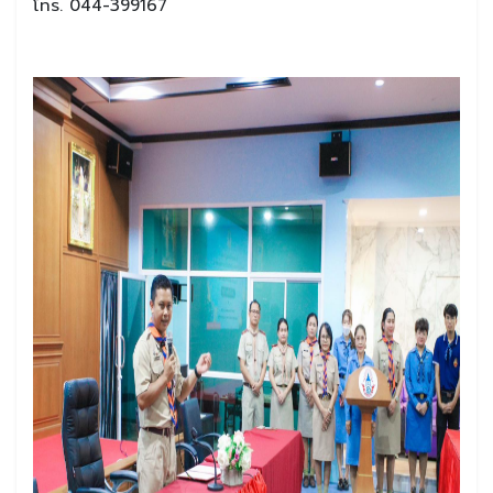
โทร. 044-399167