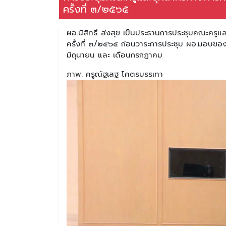
ครั้งที่ ๓/๒๕๖๕
ผอ.นิสิทธิ์ ส่งสุข เป็นประธานการประชุมคณะคร
ครั้งที่ ๓/๒๕๖๕ ก่อนวาระการประชุม ผอ.มอบของขว
มิถุนายน และ เดือนกรกฏาคม
ภาพ: ครูณัฐเสฐ โคตรบรรเทา