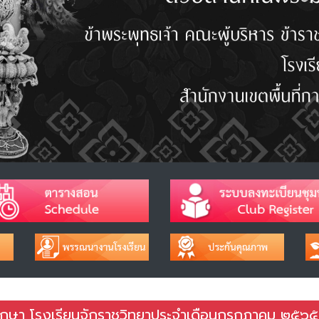
ึกษา โรงเรียนจักราชวิทยาประจำเดือนกรกฎาคม ๒๕๖๕