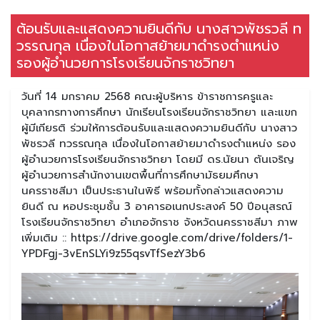
ต้อนรับและแสดงความยินดีกับ นางสาวพัชรวลี ท
วรรณกุล เนื่องในโอกาสย้ายมาดำรงตำแหน่ง
รองผู้อำนวยการโรงเรียนจักราชวิทยา
วันที่ 14 มกราคม 2568 คณะผู้บริหาร ข้าราชการครูและ
บุคลากรทางการศึกษา นักเรียนโรงเรียนจักราชวิทยา และแขก
ผู้มีเกียรติ ร่วมให้การต้อนรับและแสดงความยินดีกับ นางสาว
พัชรวลี ทวรรณกุล เนื่องในโอกาสย้ายมาดำรงตำแหน่ง รอง
ผู้อำนวยการโรงเรียนจักราชวิทยา โดยมี ดร.นัยนา ตันเจริญ
ผู้อำนวยการสำนักงานเขตพื้นที่การศึกษามัธยมศึกษา
นครราชสีมา เป็นประธานในพิธี พร้อมทั้งกล่าวแสดงความ
ยินดี ณ หอประชุมชั้น 3 อาคารอเนกประสงค์ 50 ปีอนุสรณ์
โรงเรียนจักราชวิทยา อำเภอจักราช จังหวัดนครราชสีมา ภาพ
เพิ่มเติม :: https://drive.google.com/drive/folders/1-
YPDFgj-3vEnSLYi9z55qsvTfSezY3b6