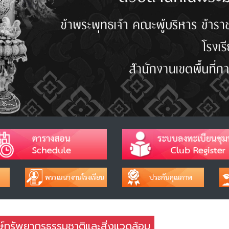
กษ์ทรัพยากรธรรมชาติและสิ่งแวดล้อม