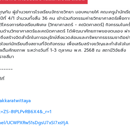
าบุญทัน ผู้อำนวยการโรงเรียนจักราชวิทยา มอบหมายให้ คณะครูนำนักเรี
าปีที่ 4/1 จำนวนทั้งสิ้น 36 คน เข้าร่วมกิจกรรมค่ายวิทยาศาสตร์เพื่อกา
้โครงการห้องเรียนพิเศษ (วิทยาศาสตร์ - คณิตศาสตร์) กิจกรรมในครั้ง
มสนใจในด้านวิทยาศาสตร์และคณิตศาสตร์ ได้พัฒนาศักยภาพของตนเอง ผ่
ถึงสร้างจิตสำนึกในการอนุรักษ์สิ่งแวดล้อมและทรัพยากรธรรมชาติอย่
ำลังใจแก่นักเรียนถึงสถานที่จัดกิจกรรม เพื่อเสริมสร้างขวัญและกำลังใจใน
งเต็มศักยภาพ ระหว่างวันที่ 1-3 ตุลาคม พ.ศ. 2568 ณ สถานีวิจัยสิ่ง
ราชสีมา
______
ที่
akkaratwittaya
_t=ZS-8tPLPvRB6X4&_r=1
nel/UCWPXRw51sDgsU7xSI7xsYjA