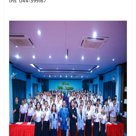
โทร. 044-399167