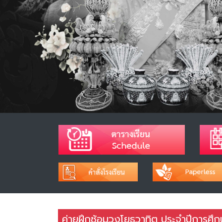
ค่ายฝึกซ้อมวงโยธวาทิต ประจำปีการศึ