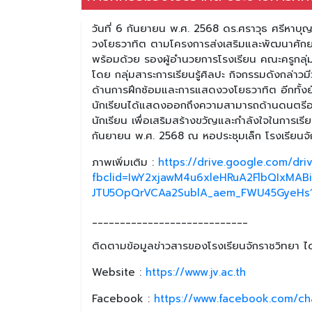
วันที่ 6 กันยายน พ.ศ. 2568 ดร.ศราวุธ ศรีหาบุญ
วงโยธวาทิต ตามโครงการส่งเสริมและพัฒนาศักยภ
พร้อมด้วย รองผู้อำนวยการโรงเรียน คณะครูกลุ่มส
โดย กลุ่มสาระการเรียนรู้ศิลปะ กิจกรรมดังกล่าว
ด้านการฝึกซ้อมและการแสดงวงโยธวาทิต อีกทั้งยั
นักเรียนได้แสดงออกถึงความสามารถด้านดนตรีอย่าง
นักเรียน เพื่อเสริมสร้างขวัญและกำลังใจในการเรีย
กันยายน พ.ศ. 2568 ณ หอประชุมเล็ก โรงเรียนจั
ภาพเพิ่มเติม :
https://drive.google.com/d
fbclid=IwY2xjawM4u6xleHRuA2FlbQIxMA
JTU5OpQrVCAa2SublA_aem_FWU45GyeHs
____________________________
ติดตามข้อมูลข่าวสารของโรงเรียนจักราชวิทยา ได้
Website :
https://www.jv.ac.th
Facebook :
https://www.facebook.com/ch