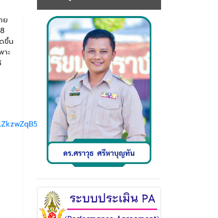
่าย
68
ดขึ้น
ฉพาะ
้
ULZkzwZqB5aSV3p9HdyVmp8c-