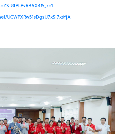
_t=ZS-8tPLPvRB6X4&_r=1
nel/UCWPXRw51sDgsU7xSI7xsYjA