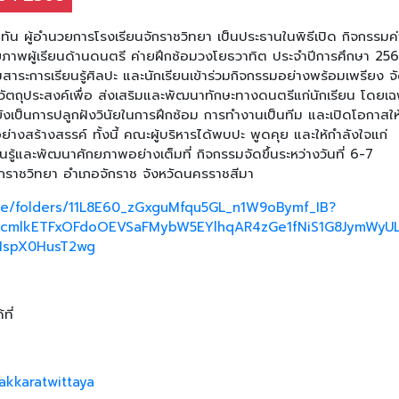
ทัน ผู้อำนวยการโรงเรียนจักราชวิทยา เป็นประธานในพิธีเปิด กิจกรรมค
าพผู้เรียนด้านดนตรี ค่ายฝึกซ้อมวงโยธวาทิต ประจำปีการศึกษา 25
าระการเรียนรู้ศิลปะ และนักเรียนเข้าร่วมกิจกรรมอย่างพร้อมเพรียง จั
มีวัตถุประสงค์เพื่อ ส่งเสริมและพัฒนาทักษะทางดนตรีแก่นักเรียน โดยเ
งเป็นการปลูกฝังวินัยในการฝึกซ้อม การทำงานเป็นทีม และเปิดโอกาสให
สร้างสรรค์ ทั้งนี้ คณะผู้บริหารได้พบปะ พูดคุย และให้กำลังใจแก่
นรู้และพัฒนาศักยภาพอย่างเต็มที่ กิจกรรมจัดขึ้นระหว่างวันที่ 6-7
กราชวิทยา อำเภอจักราช จังหวัดนครราชสีมา
rive/folders/11L8E60_zGxguMfqu5GL_n1W9oBymf_IB?
BicmlkETFxOFdoOEVSaFMybW5EYlhqAR4zGe1fNiS1G8JymWy
1spX0HusT2wg
ที่
akkaratwittaya