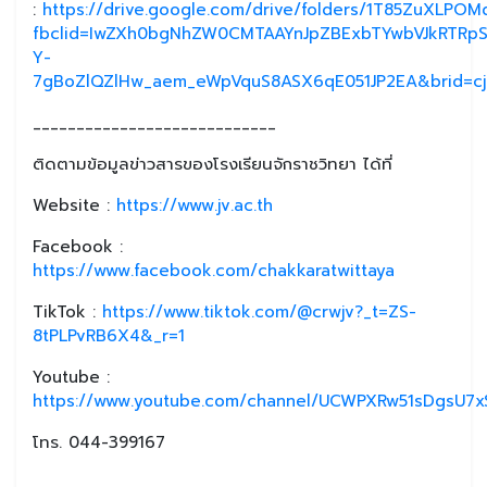
:
https://drive.google.com/drive/folders/1T85ZuXL
fbclid=IwZXh0bgNhZW0CMTAAYnJpZBExbTYwbVJkRTRp
Y-
7gBoZlQZlHw_aem_eWpVquS8ASX6qE051JP2EA&brid=c
____________________________
ติดตามข้อมูลข่าวสารของโรงเรียนจักราชวิทยา ได้ที่
Website :
https://www.jv.ac.th
Facebook :
https://www.facebook.com/chakkaratwittaya
TikTok :
https://www.tiktok.com/@crwjv?_t=ZS-
8tPLPvRB6X4&_r=1
Youtube :
https://www.youtube.com/channel/UCWPXRw51sDgsU7xS
โทร. 044-399167