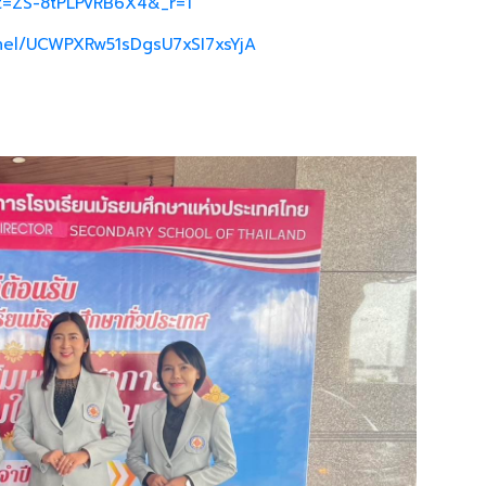
_t=ZS-8tPLPvRB6X4&_r=1
nel/UCWPXRw51sDgsU7xSI7xsYjA