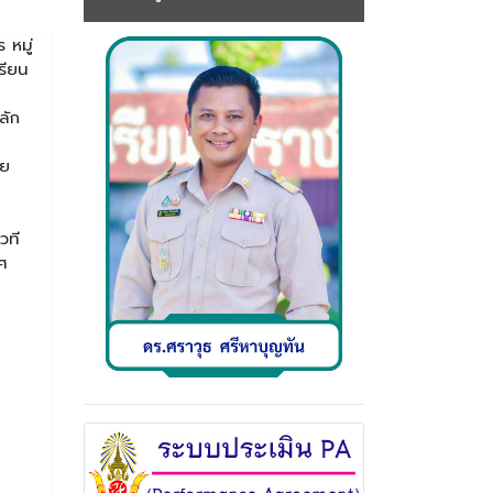
 หมู่
รียน
น
ลัก
วย
วที
ศ