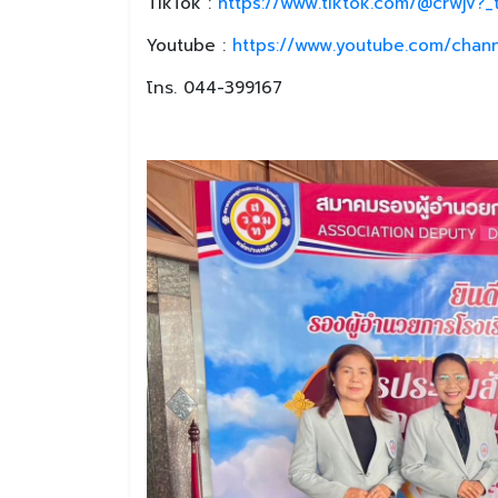
TikTok :
https://www.tiktok.com/@crwjv?
Youtube :
https://www.youtube.com/chan
โทร. 044-399167